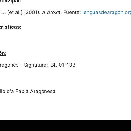
renzipal:
. [et al.] (2001).
A broxa.
Fuente:
lenguasdearagon.or
risticas:
ón:
 Aragonés - Signatura: IBIJ.01-133
llo d'a Fabla Aragonesa