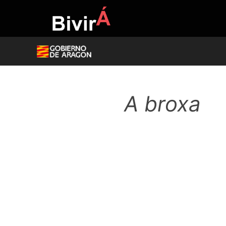
Skip
to
content
A broxa