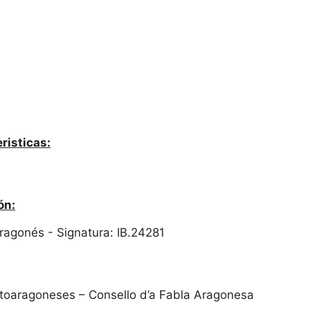
risticas:
ón:
 Aragonés - Signatura: IB.24281
Altoaragoneses – Consello d’a Fabla Aragonesa