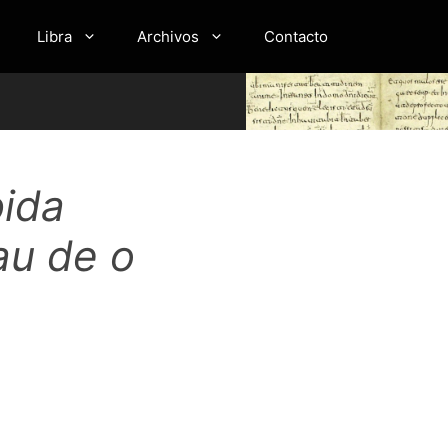
Libra
Archivos
Contacto
bida
au de o