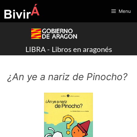
Skip
to
Menu
content
LIBRA - Libros en aragonés
¿An ye a nariz de Pinocho?