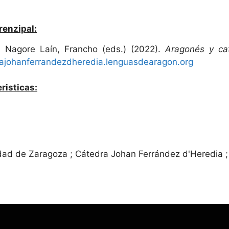
renzipal:
r ; Nagore Laín, Francho (eds.) (2022).
Aragonés y cat
ajohanferrandezdheredia.lenguasdearagon.org
risticas:
idad de Zaragoza ; Cátedra Johan Ferrández d'Heredia 