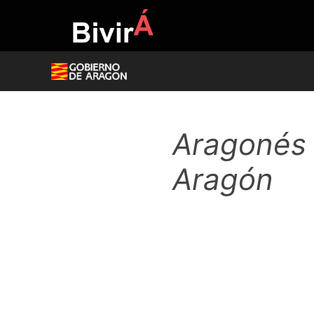
Skip
to
content
Aragonés y
Aragón