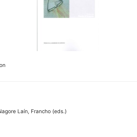
non
 Nagore Laín, Francho (eds.)