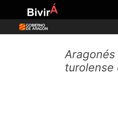
Skip
to
content
Aragonés 
turolense 