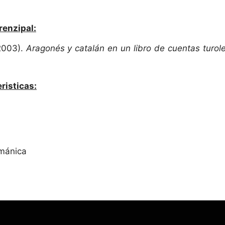
renzipal:
(2003).
Aragonés y catalán en un libro de cuentas turole
risticas:
ománica