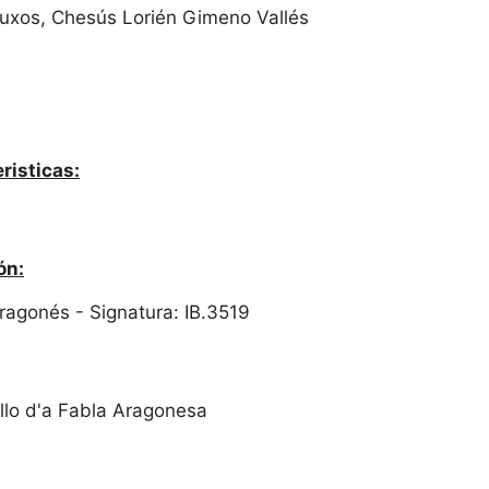
buxos, Chesús Lorién Gimeno Vallés
risticas:
ón:
 Aragonés - Signatura: IB.3519
llo d'a Fabla Aragonesa