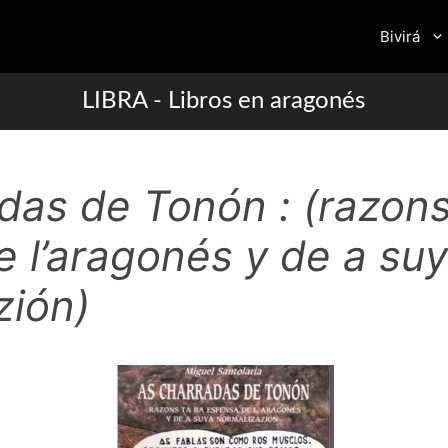
Bivirá
LIBRA - Libros en aragonés
das de Tonón : (razons
e l’aragonés y de a su
zión)