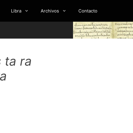
Libra
Archivos
Contacto
 ta ra
ya