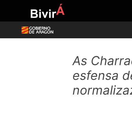
Skip
to
content
As Charra
esfensa d
normaliza