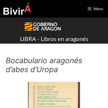
Skip
to
Menu
content
LIBRA - Libros en aragonés
Bocabulario aragonés
d’abes d’Uropa