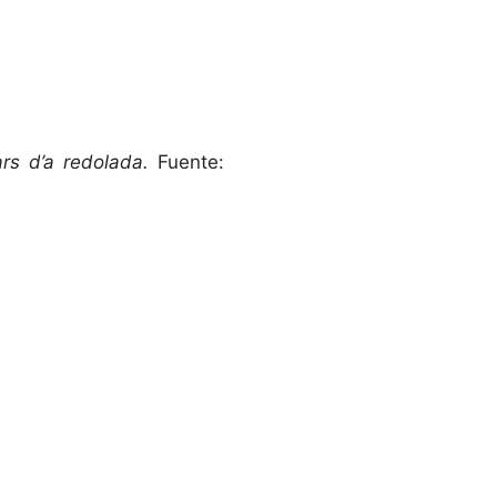
ars d’a redolada.
Fuente: