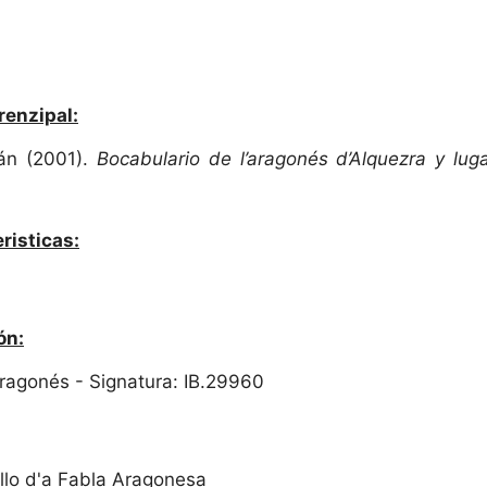
renzipal:
án (2001).
Bocabulario de l’aragonés d’Alquezra y lug
risticas:
ón:
 Aragonés - Signatura: IB.29960
llo d'a Fabla Aragonesa