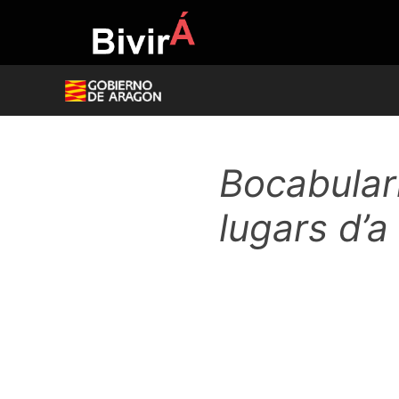
Skip
to
content
Bocabulari
lugars d’a