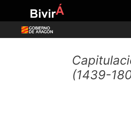
Skip
to
content
Capitulac
(1439-180