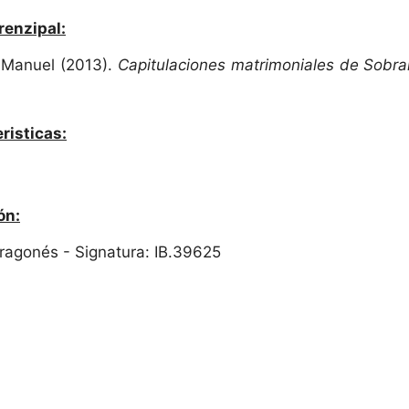
renzipal:
 Manuel (2013).
Capitulaciones matrimoniales de Sobr
risticas:
ón:
 Aragonés - Signatura: IB.39625