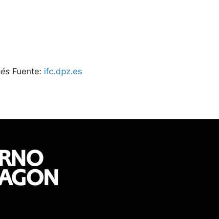
nés
Fuente:
ifc.dpz.es