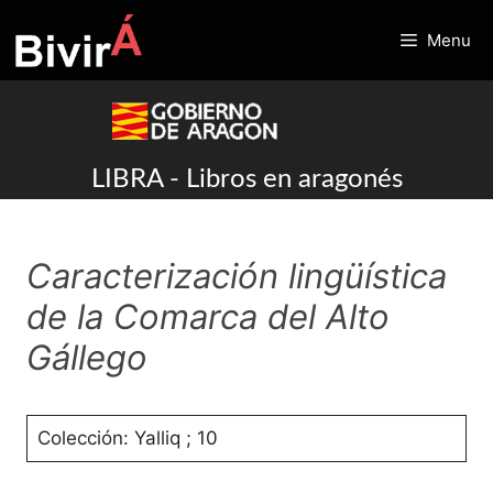
Skip
to
Menu
content
LIBRA - Libros en aragonés
Caracterización lingüística
de la Comarca del Alto
Gállego
Colección: Yalliq ; 10