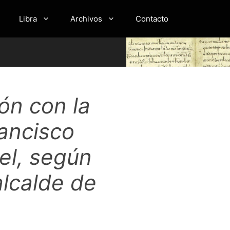
Libra
Archivos
Contacto
ón con la
rancisco
el, según
alcalde de