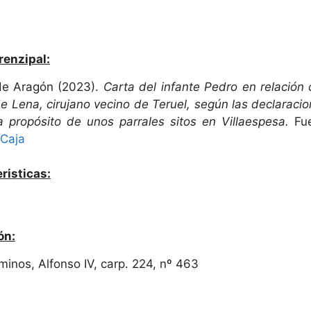
renzipal:
de Aragón (2023).
Carta del infante Pedro en relación
e Lena, cirujano vecino de Teruel, según las declaracio
 a propósito de unos parrales sitos en Villaespesa.
Fu
rCaja
risticas:
ón:
minos, Alfonso IV, carp. 224, nº 463