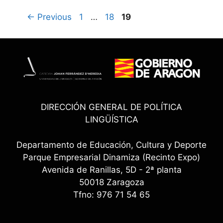
Page
Page
Page
←
Previous
1
…
18
19
DIRECCIÓN GENERAL DE POLÍTICA
LINGÜÍSTICA
Departamento de Educación, Cultura y Deporte
Parque Empresarial Dinamiza (Recinto Expo)
Avenida de Ranillas, 5D - 2ª planta
50018 Zaragoza
Tfno: 976 71 54 65