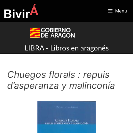
Skip
to
Menu
content
LIBRA - Libros en aragonés
Chuegos florals : repuis
d’asperanza y malinconía