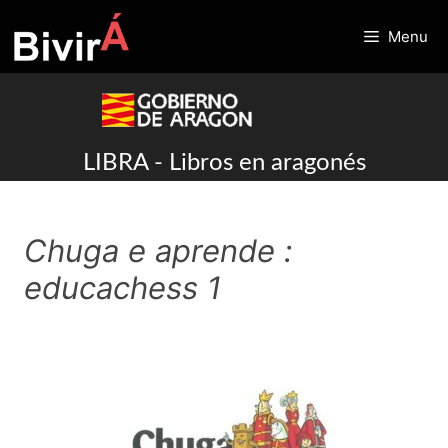
Skip
to
Menu
content
LIBRA - Libros en aragonés
Chuga e aprende :
educachess 1