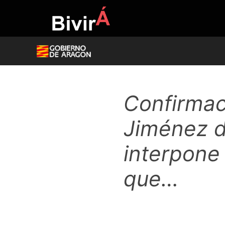
Skip
to
content
Confirmac
Jiménez d
interpone 
que…