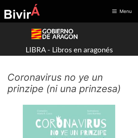
Skip
to
Menu
content
LIBRA - Libros en aragonés
Coronavirus no ye un
prinzipe (ni una prinzesa)