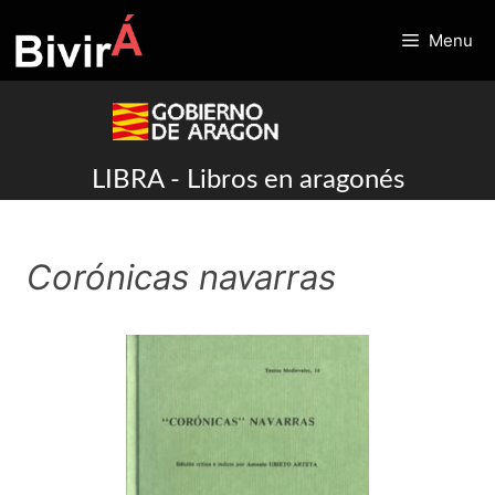
Skip
to
Menu
content
LIBRA - Libros en aragonés
Corónicas navarras