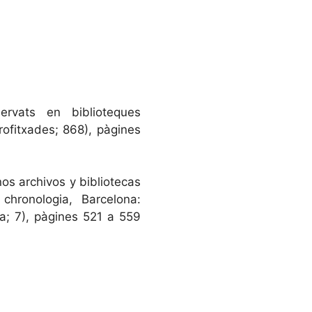
rvats en biblioteques
rofitxades; 868), pàgines
os archivos y bibliotecas
chronologia, Barcelona:
a; 7), pàgines 521 a 559