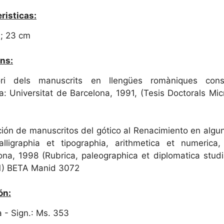
risticas:
 ; 23 cm
ns:
ri dels manuscrits en llengües romàniques conse
a: Universitat de Barcelona, 1991, (Tesis Doctorals Mic
ción de manuscritos del gótico al Renacimiento en algun
ligraphia et tipographia, arithmetica et numerica, 
na, 1998 (Rubrica, paleographica et diplomatica studi
1) BETA Manid 3072
ón:
 - Sign.: Ms. 353