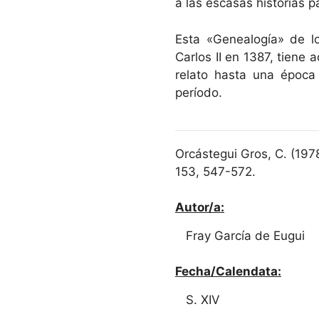
a las escasas historias p
Esta «Genealogía» de l
Carlos II en 1387, tiene 
relato hasta una época
período.
Orcástegui Gros, C. (197
153, 547-572.
Autor/a:
Fray García de Eugui
Fecha/Calendata:
S. XIV