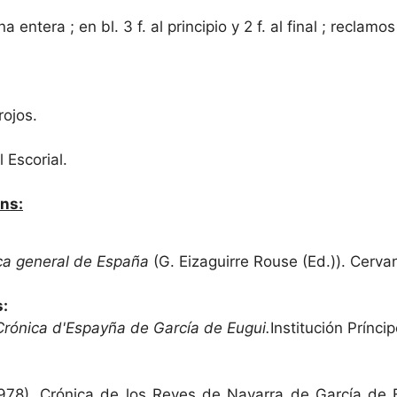
ana entera ; en bl. 3 f. al principio y 2 f. al final ; reclamo
rojos.
l Escorial.
ns:
ca general de España
(G. Eizaguirre Rouse (Ed.)). Cerva
s:
rónica d'Espayña de García de Eugui.
Institución Prínci
1978). Crónica de los Reyes de Navarra de García de 