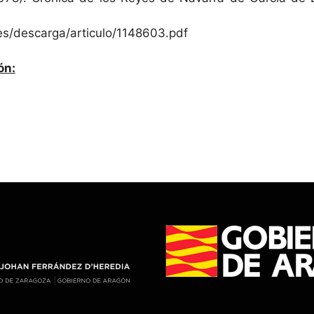
a.es/descarga/articulo/1148603.pdf
ón: