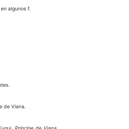
s en algunos f.
ntes.
pe de Viana.
Eugui.
Príncipe de Viana
,