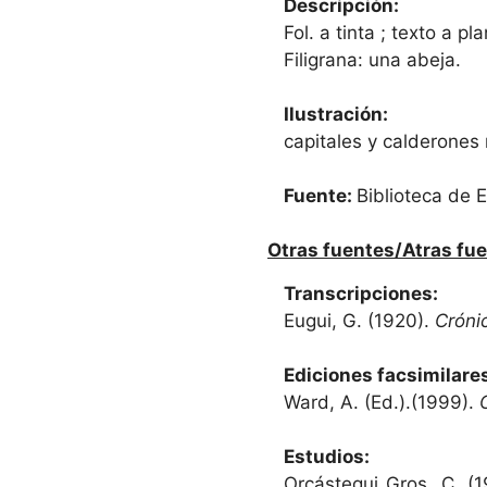
Descripción:
Fol. a tinta ; texto a pl
Filigrana: una abeja.
Ilustración:
capitales y calderones 
Fuente:
Biblioteca de E
Otras fuentes/Atras fue
Transcripciones:
Eugui, G. (1920).
Cróni
Ediciones facsimilare
Ward, A. (Ed.).(1999).
C
Estudios:
Orcástegui Gros, C. (