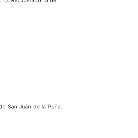
. f.). Recuperado 13 de
a de San Juán de la Peña.