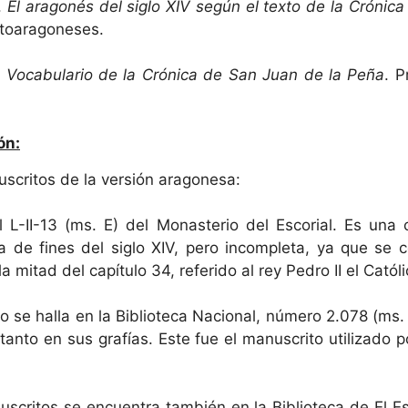
.
El aragonés del siglo XIV según el texto de la Cróni
Altoaragoneses.
.
Vocabulario de la Crónica de San Juan de la Peña
. P
ón:
scritos de la versión aragonesa:
 L-II-13 (ms. E) del Monasterio del Escorial. Es una 
a de fines del siglo XIV, pero incompleta, ya que se 
a mitad del capítulo 34, referido al rey Pedro II el Católic
 se halla en la Biblioteca Nacional, número 2.078 (ms. B
anto en sus grafías. Este fue el manuscrito utilizado
uscritos se encuentra también en la Biblioteca de El Es