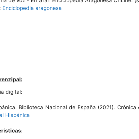
ina de voz - En Gran Enciclopedia Aragonesa OnLine. (s
:
Enciclopedia aragonesa
renzipal:
a digital:
ispánica. Biblioteca Nacional de España (2021). Crónic
tal Hispánica
risticas: