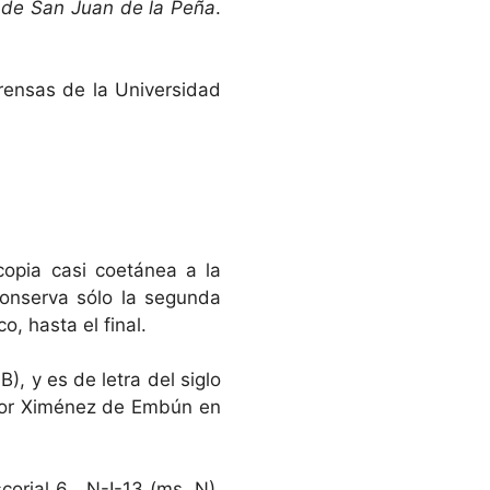
ca de San Juan de la Peña
.
rensas de la Universidad
copia casi coetánea a la
conserva sólo la segunda
o, hasta el final.
), y es de letra del siglo
 por Ximénez de Embún en
corial 6 , N-I-13 (ms. N).