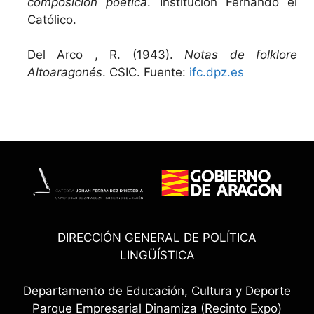
composición poética
. Institución Fernando el
Católico.
Del Arco , R. (1943).
Notas de folklore
Altoaragonés
. CSIC. Fuente:
ifc.dpz.es
DIRECCIÓN GENERAL DE POLÍTICA
LINGÜÍSTICA
Departamento de Educación, Cultura y Deporte
Parque Empresarial Dinamiza (Recinto Expo)