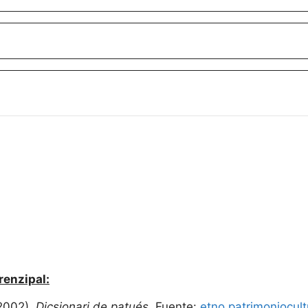
renzipal:
2002).
Dicsionari de patués.
Fuente:
etno.patrimoniocult