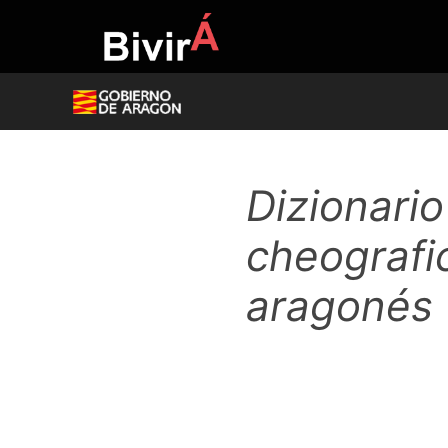
Skip
to
content
Dizionari
cheografic
aragonés