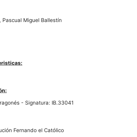
 Pascual Miguel Ballestín
risticas:
ón:
 Aragonés - Signatura: IB.33041
tución Fernando el Católico