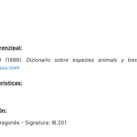
renzipal:
el (1989).
Dizionario sobre espezies animals y bex
ssuu.com
risticas:
ón:
Aragonés - Signatura: IB.201