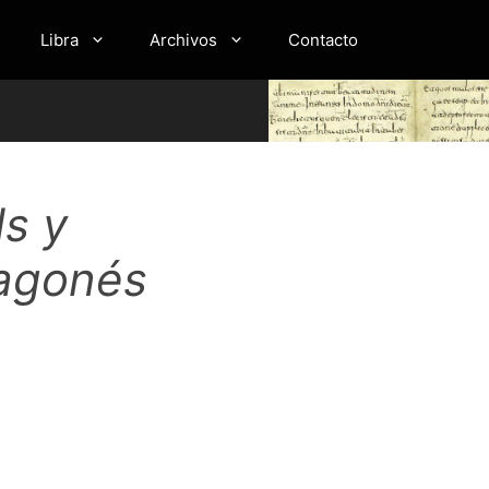
Libra
Archivos
Contacto
ls y
ragonés