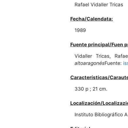
Rafael Vidaller Tricas
Fecha/Calendata:
1989
Fuente principal/Fuen p
Vidaller Tricas, Rafa
altoaragonés
Fuente:
i
Características/Caraute
330 p ; 21 cm.
Localización/Localizazi
Instituto Bibliográfico 