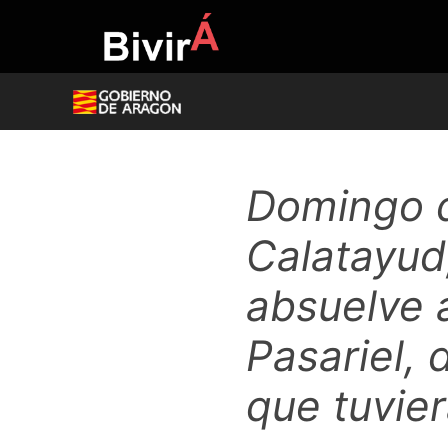
Skip
to
content
Domingo d
Calatayud,
absuelve a
Pasariel,
que tuvier