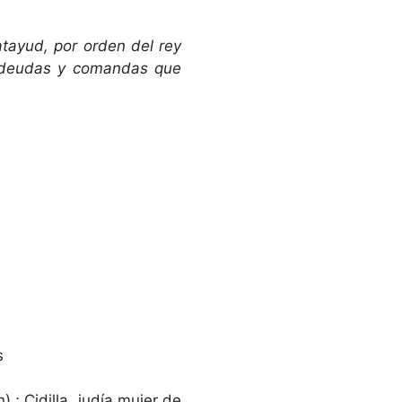
atayud, por orden del rey
as deudas y comandas que
s
 ; Cidilla, judía mujer de