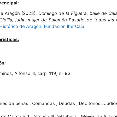
renzipal:
de Aragón (2023).
Domingo de la Figuera, baile de Cal
a Cidilla, judía mujer de Salomón Pasariel,de todas l
Histórico de Aragón. Fundación IberCaja
risticas:
ón:
inos, Alfonso III, carp. 119, nº 93
nes de penas ; Comandas ; Deudas ; Debitorios ; Judío
de Calatayud ; Alfonso III, "el Liberal" (Reyes de Aragón)