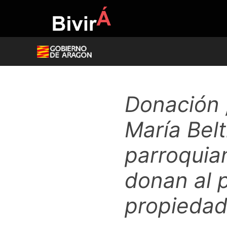
Skip
to
content
Donación 
María Bel
parroquia
donan al 
propiedad