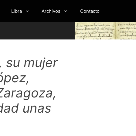
Libra
Archivos
Contacto
, su mujer
ópez,
Zaragoza,
udad unas