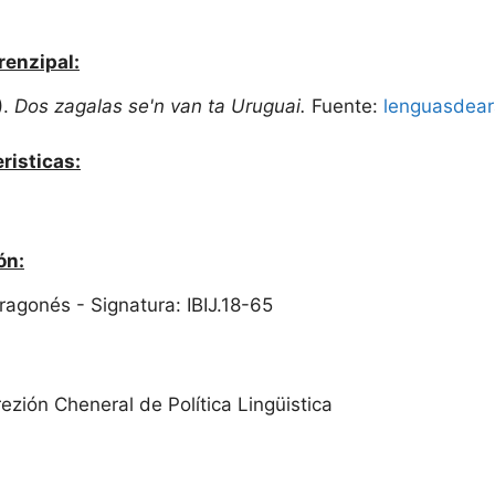
renzipal:
).
Dos zagalas se'n van ta Uruguai.
Fuente:
lenguasdear
risticas:
ón:
Aragonés - Signatura: IBIJ.18-65
ezión Cheneral de Política Lingüistica