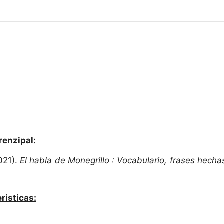
renzipal:
021).
El habla de Monegrillo : Vocabulario, frases hechas 
risticas: