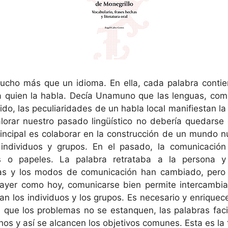
ucho más que un idioma. En ella, cada palabra conti
a quien la habla. Decía Unamuno que las lenguas, como 
tido, las peculiaridades de un habla local manifiestan la 
lorar nuestro pasado lingüístico no debería quedarse 
principal es colaborar en la construcción de un mundo n
 individuos y grupos. En el pasado, la comunicación 
s o papeles. La palabra retrataba a la persona y
as y los modos de comunicación han cambiado, pero l
ayer como hoy, comunicarse bien permite intercambia
san los individuos y los grupos. Es necesario y enrique
 que los problemas no se estanquen, las palabras facil
os y así se alcancen los objetivos comunes. Esta es la 