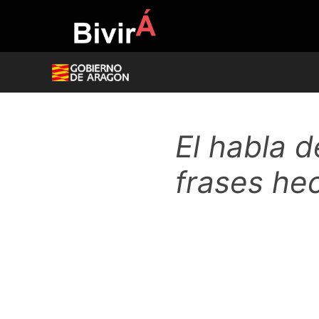
Skip
to
content
El habla d
frases hec