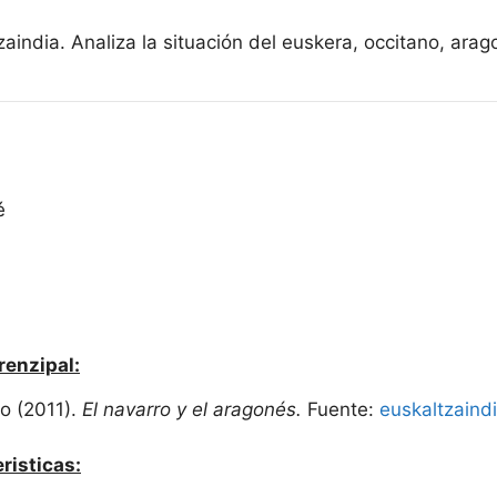
aindia. Analiza la situación del euskera, occitano, arag
é
renzipal:
o (2011).
El navarro y el aragonés.
Fuente:
euskaltzaind
risticas: