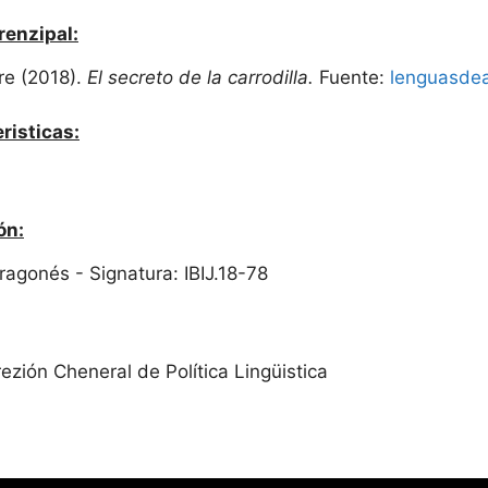
renzipal:
re (2018).
El secreto de la carrodilla.
Fuente:
lenguasdea
risticas:
ón:
Aragonés - Signatura: IBIJ.18-78
ezión Cheneral de Política Lingüistica