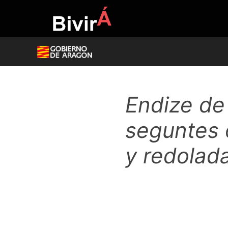
Skip
to
content
Endize de
seguntes o
y redolada