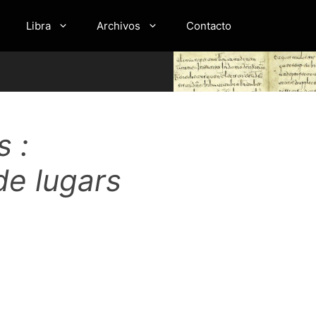
Libra
Archivos
Contacto
s :
de lugars