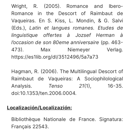
Wright, R. (2005). Romance and Ibero-
Romance in the Descort of Raimbaut de
Vaqueiras. En S. Kiss, L. Mondin, & G. Salvi
(Eds.),
Latin et langues romanes. Etudes de
linguistique offertes à Jozsef Herman à
l’occasion de son 80eme anniversaire
(pp. 463-
473). Max Niemeyer Verlag.
https://es1lib.org/dl/3512496/5a7a73
Hagman, R. (2006). The Multilingual Descort of
Raimbaut de Vaqueiras: A Sociophilological
Analysis.
Tenso 21
(1), 16-35.
doi:10.1353/ten.2006.0004.
Localización/Localizazión:
Bibliothèque Nationale de France. Signatura:
Français 22543.