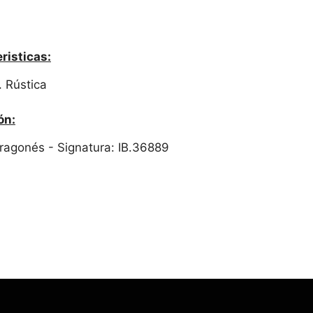
risticas:
. Rústica
ón:
 Aragonés - Signatura: IB.36889