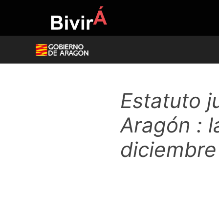
Skip
to
content
Estatuto j
Aragón : 
diciembre