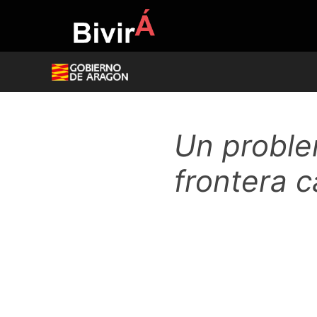
Skip
to
content
Un proble
frontera 