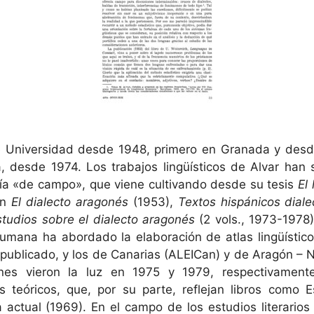
de Universidad desde 1948, primero en Granada y des
 desde 1974. Los trabajos lingüísticos de Alvar han
gía «de campo», que viene cultivando desde su tesis
El
on
El dialecto aragonés
(1953),
Textos hispánicos diale
studios sobre el dialecto aragonés
(2 vols., 1973-1978
a rumana ha abordado la elaboración de atlas lingüístic
publicado, y los de Canarias (ALEICan) y de Aragón – 
nes vieron la luz en 1975 y 1979, respectivamen
 teóricos, que, por su parte, reflejan libros como Es
ía actual (1969). En el campo de los estudios literario