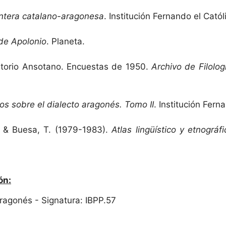
ontera catalano-aragonesa
. Institución Fernando el Catól
 de Apolonio
. Planeta.
ertorio Ansotano. Encuestas de 1950.
Archivo de Filolo
os sobre el dialecto aragonés. Tomo II
. Institución Fern
., & Buesa, T. (1979-1983).
Atlas lingüístico y etnográ
ón:
 Aragonés - Signatura: IBPP.57