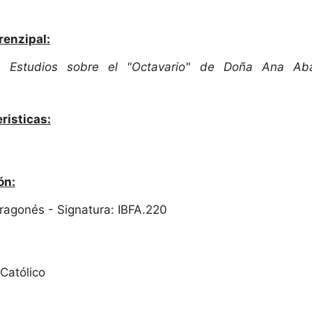
renzipal:
).
Estudios sobre el "Octavario" de Doña Ana Ab
risticas:
ón:
 Aragonés - Signatura: IBFA.220
 Católico