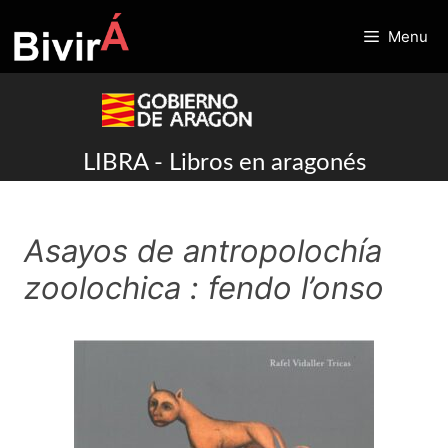
Skip
to
Menu
content
LIBRA - Libros en aragonés
Asayos de antropolochía
zoolochica : fendo l’onso