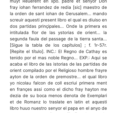
muyt Reuerent en xpo. padre et senyor Don
fray iohan ferrandez de redia [sic] maestro de
la orden de sant iohan de Gerusalem... mando
screuir aquesti present libro el qual es diuiso en
dos partidas prinçipales... Onde la primera es
intitulada flor de las ystorias de orient... la
segunda faula del passage de la tierra santa...
[Sigue la tabla de los capítulos] ; f. 1r-57r.
[Repite el título]. INC.: El Regno de Cathay es
tenido por el mas noble Regno... EXP.: Aqui se
acaba el libro de las istorias de las partidas de
orient compilado por el Religioso hombre frayre
ayton de la orden de premostre... el qual libro
yo nicolau falcon de coll escriui primera ment
en françes assi como el dicho fray hayton me
dezia de su boca menos denota de Exemplari
et de Romanz lo traslate en latin et aquesti
libro huuo nuestro senyor el papa en el anyo de