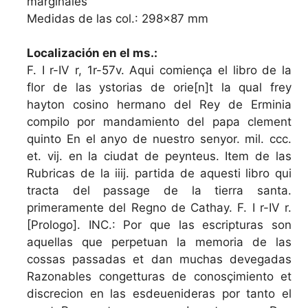
marginales
Medidas de las col.: 298x87 mm
Localización en el ms.:
F. I r-IV r, 1r-57v. Aqui comiença el libro de la
flor de las ystorias de orie[n]t la qual frey
hayton cosino hermano del Rey de Erminia
compilo por mandamiento del papa clement
quinto En el anyo de nuestro senyor. mil. ccc.
et. vij. en la ciudat de peynteus. Item de las
Rubricas de la iiij. partida de aquesti libro qui
tracta del passage de la tierra santa.
primeramente del Regno de Cathay. F. I r-IV r.
[Prologo]. INC.: Por que las escripturas son
aquellas que perpetuan la memoria de las
cossas passadas et dan muchas devegadas
Razonables congetturas de conosçimiento et
discrecion en las esdeuenideras por tanto el