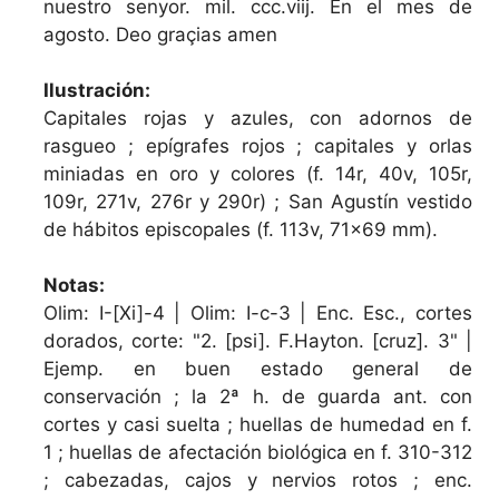
nuestro senyor. mil. ccc.viij. En el mes de
agosto. Deo graçias amen
Ilustración:
Capitales rojas y azules, con adornos de
rasgueo ; epígrafes rojos ; capitales y orlas
miniadas en oro y colores (f. 14r, 40v, 105r,
109r, 271v, 276r y 290r) ; San Agustín vestido
de hábitos episcopales (f. 113v, 71x69 mm).
Notas:
Olim: I-[Xi]-4 | Olim: I-c-3 | Enc. Esc., cortes
dorados, corte: "2. [psi]. F.Hayton. [cruz]. 3" |
Ejemp. en buen estado general de
conservación ; la 2ª h. de guarda ant. con
cortes y casi suelta ; huellas de humedad en f.
1 ; huellas de afectación biológica en f. 310-312
; cabezadas, cajos y nervios rotos ; enc.