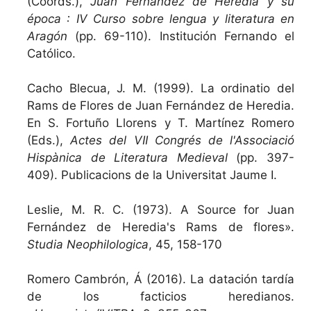
(Coords.),
Juan Fernández de Heredia y su
época : IV Curso sobre lengua y literatura en
Aragón
(pp. 69-110). Institución Fernando el
Católico.
Cacho Blecua, J. M. (1999). La ordinatio del
Rams de Flores de Juan Fernández de Heredia.
En S. Fortuño Llorens y T. Martínez Romero
(Eds.),
Actes del VII Congrés de l'Associació
Hispànica de Literatura Medieval
(pp. 397-
409). Publicacions de la Universitat Jaume I.
Leslie, M. R. C. (1973). A Source for Juan
Fernández de Heredia's Rams de flores».
Studia Neophilologica
, 45, 158-170
Romero Cambrón, Á (2016). La datación tardía
de los facticios heredianos.