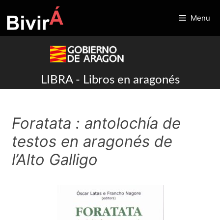
Skip
to
Menu
content
LIBRA - Libros en aragonés
Foratata : antolochía de
testos en aragonés de
l’Alto Galligo