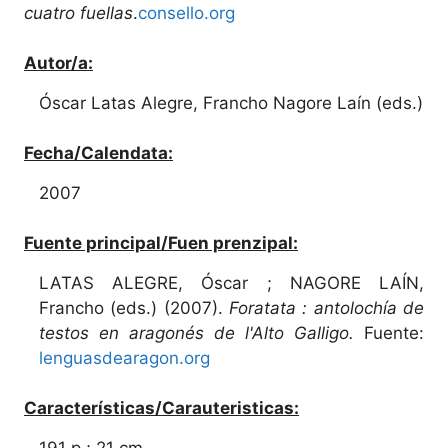
cuatro fuellas
.
consello.org
Autor/a:
Óscar Latas Alegre, Francho Nagore Laín (eds.)
Fecha/Calendata:
2007
Fuente principal/Fuen prenzipal:
LATAS ALEGRE, Óscar ; NAGORE LAÍN,
Francho (eds.) (2007).
Foratata : antolochía de
testos en aragonés de l'Alto Galligo.
Fuente:
lenguasdearagon.org
Características/Carauteristicas:
191 p ; 21 cm.