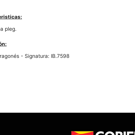
risticas:
pa pleg.
ón:
 Aragonés - Signatura: IB.7598