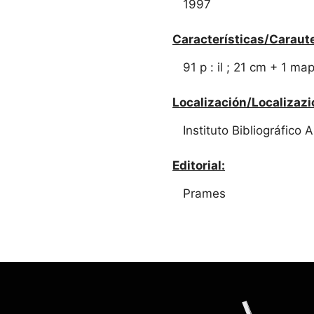
1997
Características/Caraute
91 p : il ; 21 cm + 1 ma
Localización/Localizazi
Instituto Bibliográfico
Editorial:
Prames