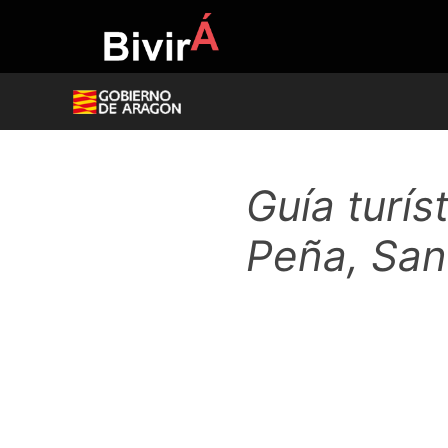
Skip
to
content
Guía turís
Peña, San