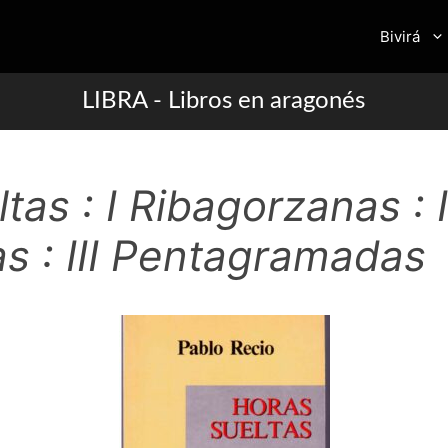
Bivirá
LIBRA - Libros en aragonés
tas : I Ribagorzanas : I
as : III Pentagramadas