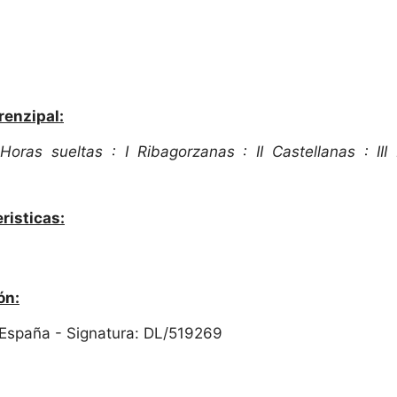
renzipal:
.
Horas sueltas : I Ribagorzanas : II Castellanas : II
risticas:
ón:
 España - Signatura: DL/519269