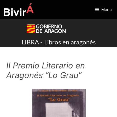
Skip
to
Menu
content
LIBRA - Libros en aragonés
II Premio Literario en
Aragonés “Lo Grau”