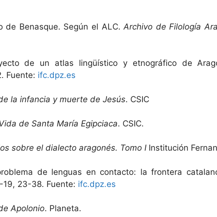
ico de Benasque. Según el ALC.
Archivo de Filología A
oyecto de un atlas lingüístico y etnográfico de Ara
2. Fuente:
ifc.dpz.es
de la infancia y muerte de Jesús
. CSIC
Vida de Santa María Egipciaca
. CSIC.
os sobre el dialecto aragonés. Tomo I
Institución Fernan
problema de lenguas en contacto: la frontera catala
8-19, 23-38. Fuente:
ifc.dpz.es
 de Apolonio
. Planeta.