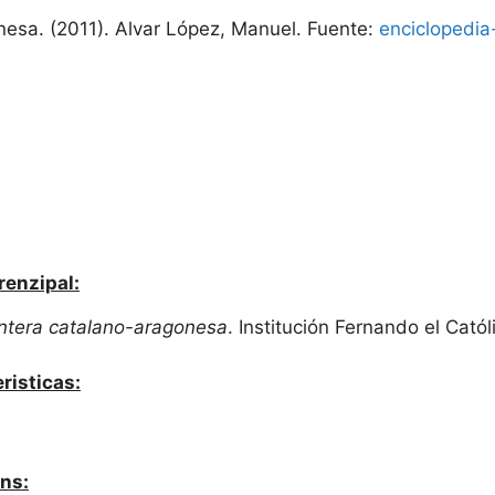
esa. (2011). Alvar López, Manuel. Fuente:
enciclopedi
renzipal:
ontera catalano-aragonesa
. Institución Fernando el Catól
risticas:
ns: