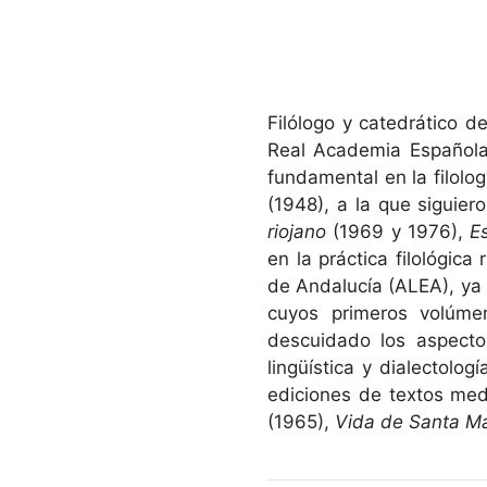
Filólogo y catedrático 
Real Academia Española,
fundamental en la filolo
(1948), a la que siguier
riojano
(1969 y 1976),
E
en la práctica filológic
de Andalucía (ALEA), ya 
cuyos primeros volúme
descuidado los aspectos
lingüística y dialectolog
ediciones de textos med
(1965),
Vida de Santa Ma