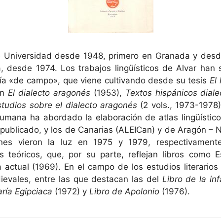
de Universidad desde 1948, primero en Granada y des
 desde 1974. Los trabajos lingüísticos de Alvar han
gía «de campo», que viene cultivando desde su tesis
El
on
El dialecto aragonés
(1953),
Textos hispánicos diale
studios sobre el dialecto aragonés
(2 vols., 1973-1978
a rumana ha abordado la elaboración de atlas lingüístic
publicado, y los de Canarias (ALEICan) y de Aragón – 
nes vieron la luz en 1975 y 1979, respectivamen
 teóricos, que, por su parte, reflejan libros como Es
ía actual (1969). En el campo de los estudios literario
ievales, entre las que destacan las del
Libro de la in
ría Egipciaca
(1972) y
Libro de Apolonio
(1976).