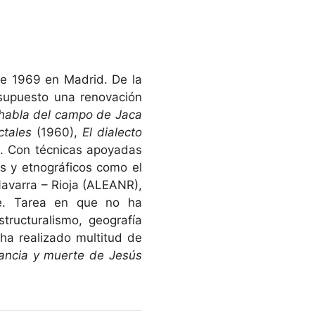
de 1969 en Madrid. De la
 supuesto una renovación
 habla del campo de Jaca
ctales
(1960),
El dialecto
). Con técnicas apoyadas
os y etnográficos como el
Navarra – Rioja (ALEANR),
te. Tarea en que no ha
tructuralismo, geografía
s ha realizado multitud de
fancia y muerte de Jesús