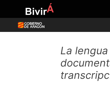
Skip
to
content
La lengua
documenta
transcripc