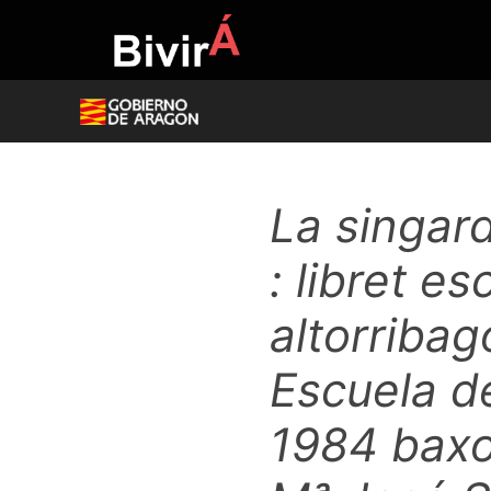
Skip
to
content
La singar
: libret e
altorriba
Escuela d
1984 baxo