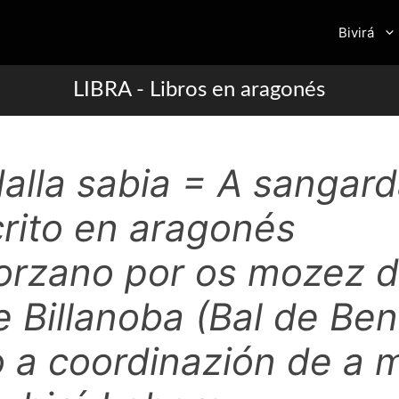
Bivirá
LIBRA - Libros en aragonés
dalla sabia = A sangar
scrito en aragonés
gorzano por os mozez d
e Billanoba (Bal de Be
 a coordinazión de a 