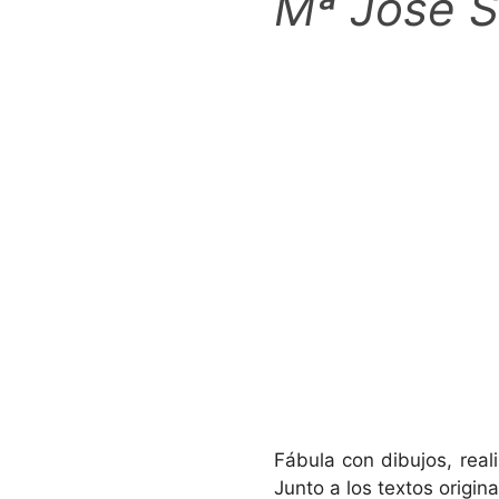
Mª José S
Fábula con dibujos, real
Junto a los textos origi