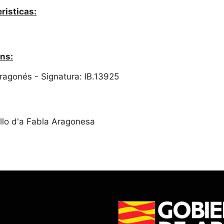
risticas:
ns:
 Aragonés - Signatura: IB.13925
llo d'a Fabla Aragonesa