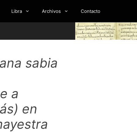
Libra
Archivos
Contacto
dana sabia
e a
nás) en
mayestra