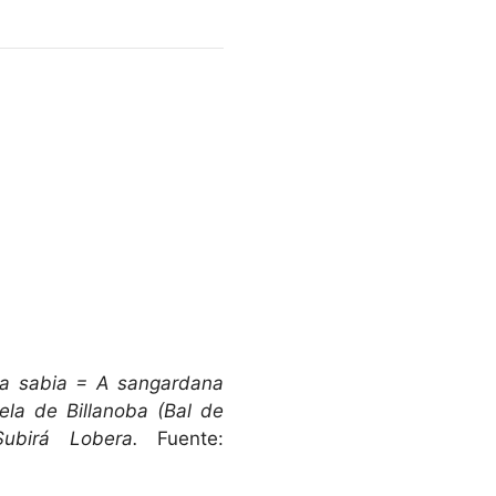
la sabia = A sangardana
ela de Billanoba (Bal de
birá Lobera.
Fuente: