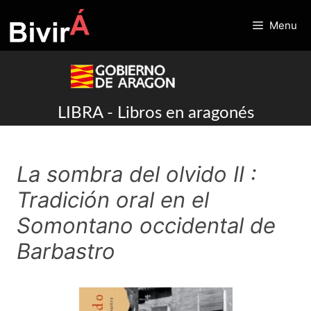
Skip
to
Menu
content
LIBRA - Libros en aragonés
La sombra del olvido II :
Tradición oral en el
Somontano occidental de
Barbastro