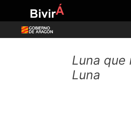
Skip
to
content
Luna que 
Luna