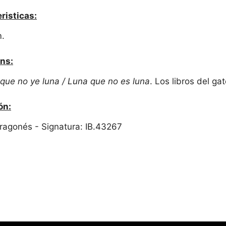
risticas:
m.
ns:
que no ye luna / Luna que no es luna
. Los libros del ga
ón:
 Aragonés - Signatura: IB.43267