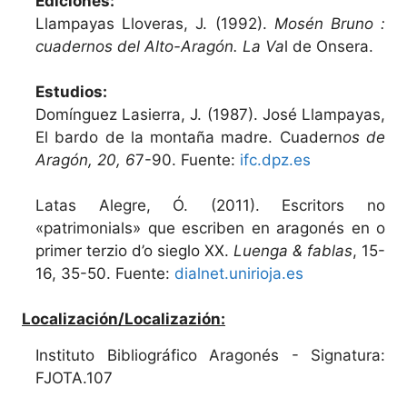
Ediciones:
Llampayas Lloveras, J. (1992).
Mosén Bruno :
cuadernos del Alto-Aragón. La Va
l de Onsera.
Estudios:
Domínguez Lasierra, J. (1987). José Llampayas,
El bardo de la montaña madre. Cuadern
os de
Aragón, 20, 6
7-90. Fuente:
ifc.dpz.es
Latas Alegre, Ó. (2011). Escritors no
«patrimonials» que escriben en aragonés en o
primer terzio d’o sieglo XX.
Luenga & fablas
, 15-
16, 35-50. Fuente:
dialnet.unirioja.es
Localización/Localizazión:
Instituto Bibliográfico Aragonés - Signatura:
FJOTA.107