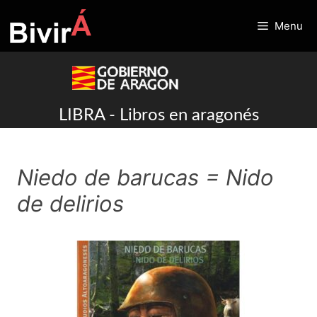
Skip
to
Menu
content
LIBRA - Libros en aragonés
Niedo de barucas = Nido
de delirios