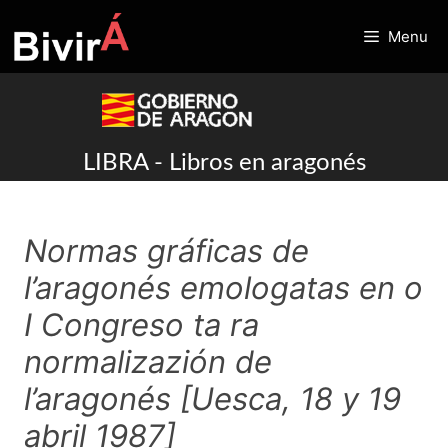
Skip
to
Menu
content
LIBRA - Libros en aragonés
Normas gráficas de
l’aragonés emologatas en o
I Congreso ta ra
normalizazión de
l’aragonés [Uesca, 18 y 19
abril 1987]